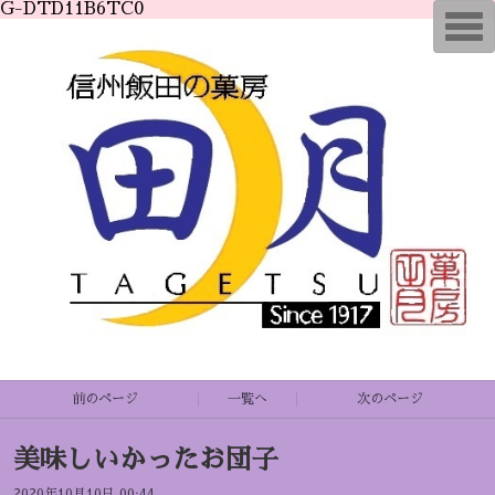
G-DTD11B6TC0
T
o
g
g
l
e
n
a
v
i
g
a
t
i
o
n
前のページ
一覧へ
次のページ
美味しいかったお団子
2020年10月10日 00:44